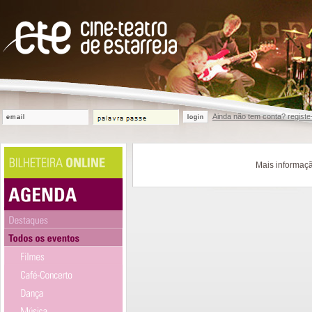
Ainda não tem conta? registe
login
Mais informaçã