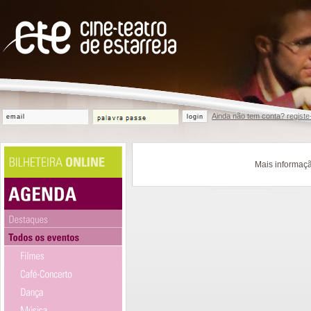
Ainda não tem conta? registe
login
Mais informaçã