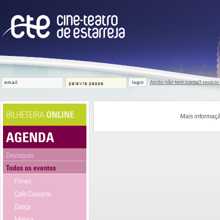
Ainda não tem conta? registe
login
Mais informaçã