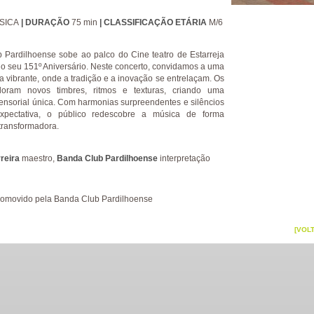
SICA
| DURAÇÃO
75 min
| CLASSIFICAÇÃO ETÁRIA
M/6
 Pardilhoense sobe ao palco do Cine teatro de Estarreja
 o seu 151º Aniversário. Neste concerto, convidamos a uma
 vibrante, onde a tradição e a inovação se entrelaçam. Os
loram novos timbres, ritmos e texturas, criando uma
ensorial única. Com harmonias surpreendentes e silêncios
xpectativa, o público redescobre a música de forma
transformadora.
reira
maestro,
Banda Club Pardilhoense
interpretação
romovido pela Banda Club Pardilhoense
[VOL