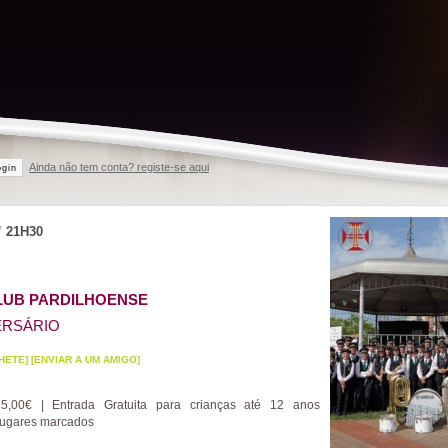
Ainda não tem conta? registe-se aqui
ogin
V
21H30
LUB PARDILHOENSE
VERSÁRIO
HETE]
[ENVIAR A UM AMIGO]
,00€ | Entrada Gratuita para crianças até 12 anos
lugares marcados