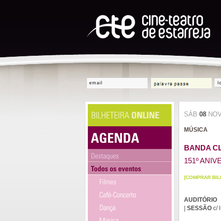
l
SÁB
08
NO
MÚSICA
BANDA C
151º ANI
[COMPRAR BIL
AUDITÓRIO
5
|
SESSÃO
c/ 