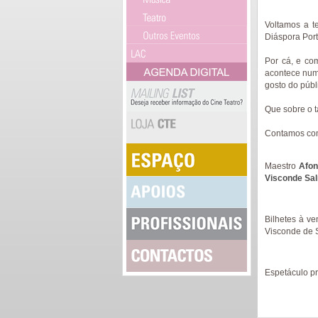
Voltamos a t
Diáspora Por
Por cá, e co
acontece num
gosto do públ
Que sobre o t
Contamos co
Maestro
Afon
Visconde Sal
Bilhetes à ve
Visconde de 
Espetáculo p