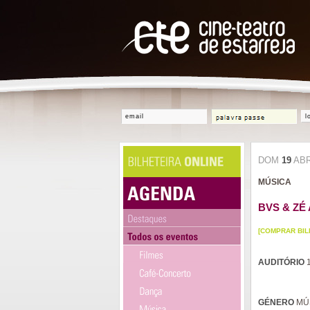
l
DOM
19
AB
MÚSICA
BVS & ZÉ
[COMPRAR BIL
AUDITÓRIO
1
GÉNERO
MÚ