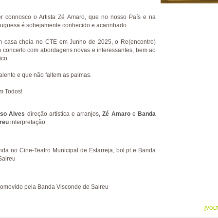
er connosco o Artista Zé Amaro, que no nosso País e na
tuguesa é sobejamente conhecido e acarinhado.
m casa cheia no CTE em Junho de 2025, o Re(encontro)
 concerto com abordagens novas e interessantes, bem ao
ico.
alento e que não faltem as palmas.
m Todos!
so Alves
direção artística e arranjos,
Zé Amaro
e
Banda
reu
interpretação
nda no Cine-Teatro Municipal de Estarreja, bol.pt e Banda
Salreu
romovido pela Banda Visconde de Salreu
[VOL