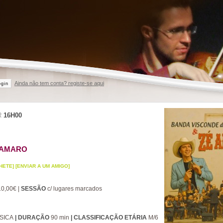
Ainda não tem conta? registe-se aqui
ogin
R
16H00
 AMARO
HETE]
[ENVIAR A UM AMIGO]
0,00€ |
SESSÃO
c/ lugares marcados
SICA
| DURAÇÃO
90 min
| CLASSIFICAÇÃO ETÁRIA
M/6