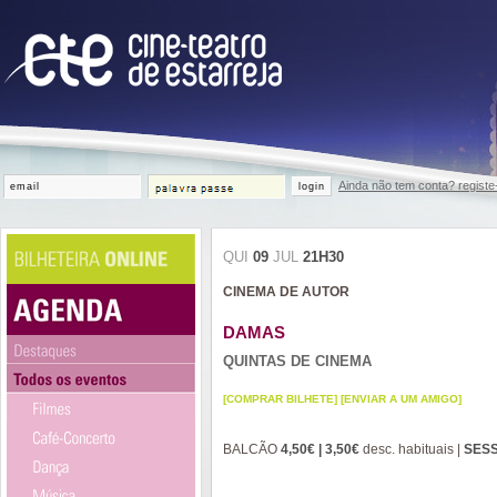
Ainda não tem conta? registe
login
QUI
09
JUL
21H30
CINEMA DE AUTOR
DAMAS
QUINTAS DE CINEMA
[COMPRAR BILHETE]
[ENVIAR A UM AMIGO]
BALCÃO
4,50€ | 3,50€
desc. habituais |
SES