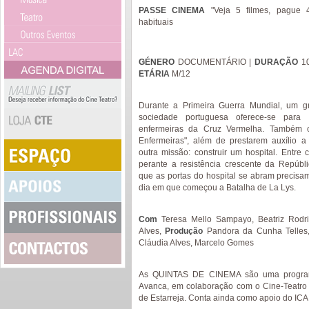
PASSE CINEMA
"Veja 5 filmes, pague
habituais
GÉNERO
DOCUMENTÁRIO |
DURAÇÃO
10
ETÁRIA
M/12
Durante a Primeira Guerra Mundial, um g
sociedade portuguesa oferece-se para
enfermeiras da Cruz Vermelha. Também
Enfermeiras", além de prestarem auxílio a
outra missão: construir um hospital. Entre 
perante a resistência crescente da Repúb
que as portas do hospital se abram precisam
dia em que começou a Batalha de La Lys.
Com
Teresa Mello Sampayo, Beatriz Rodri
Alves,
Produção
Pandora da Cunha Telles, 
Cláudia Alves, Marcelo Gomes
As QUINTAS DE CINEMA são uma progra
Avanca, em colaboração com o Cine-Teatro 
de Estarreja. Conta ainda como apoio do ICA 