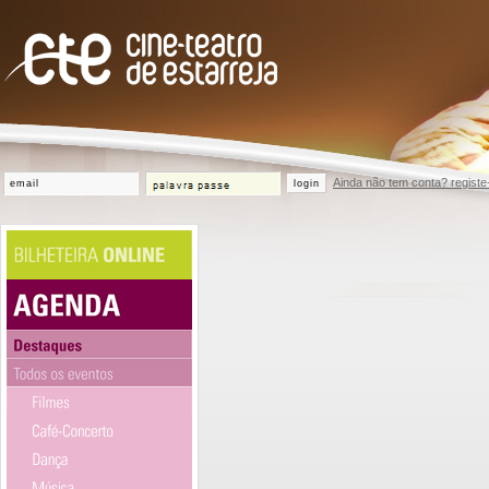
Ainda não tem conta? registe
login