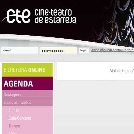
Ainda não tem conta? registe
login
Mais informaçã