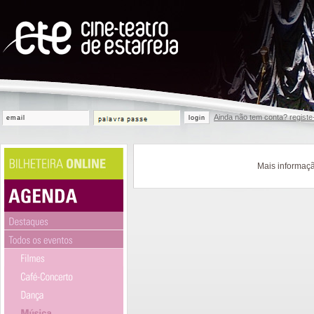
Ainda não tem conta? registe
login
Mais informaçã