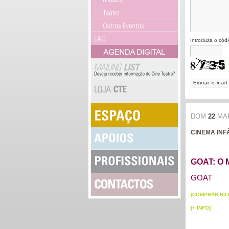
Introduza o cód
Enviar e-mail
DOM
22
MA
CINEMA INFÂ
GOAT: O 
GOAT
[COMPRAR BIL
[+ INFO]