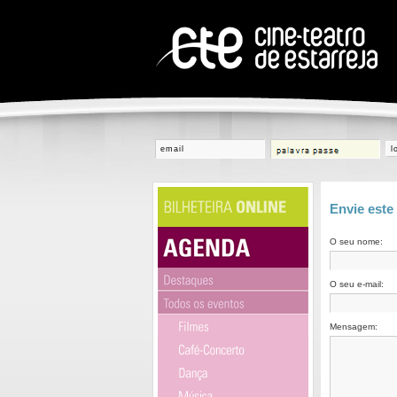
l
Envie este
O seu nome:
O seu e-mail:
Mensagem: