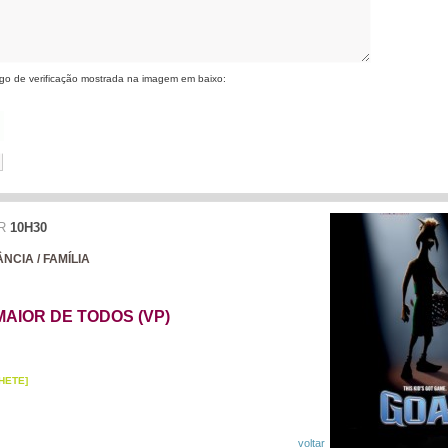
igo de verificação mostrada na imagem em baixo:
R
10H30
NCIA / FAMÍLIA
MAIOR DE TODOS (VP)
HETE]
voltar