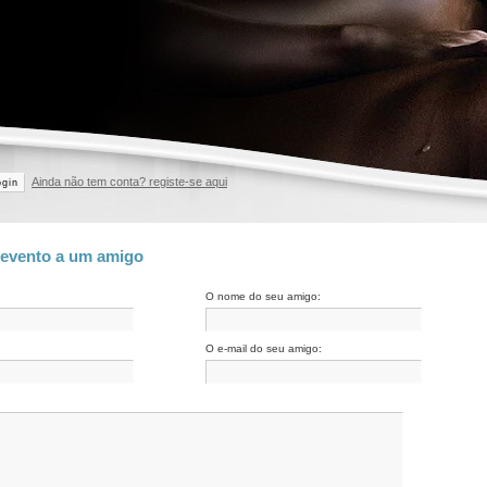
Ainda não tem conta? registe-se aqui
ogin
 evento a um amigo
O nome do seu amigo:
O e-mail do seu amigo: