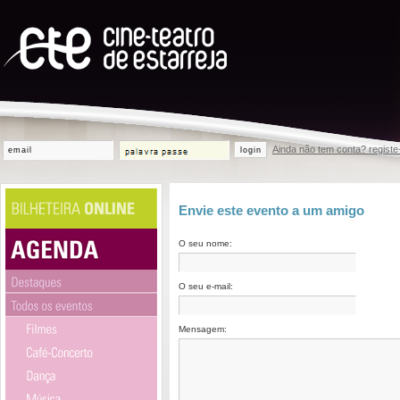
Ainda não tem conta? registe
login
Envie este evento a um amigo
O seu nome:
O seu e-mail:
Mensagem: