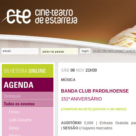
Ainda não tem conta? registe
login
SÁB
08
NOV
21H30
MÚSICA
BANDA CLUB PARDILHOENSE
151º ANIVERSÁRIO
[COMPRAR BILHETE]
[ENVIAR A UM AMIGO]
AUDITÓRIO
5,00€ | Entrada Gratuita pa
|
SESSÃO
c/ lugares marcados