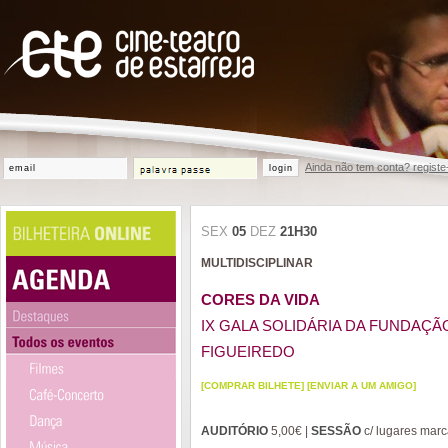
Ainda não tem conta? registe
login
SEX
05
DEZ
21H30
MULTIDISCIPLINAR
CORES DA VIDA
IX GALA SOLIDÁRIA DA FUNDAÇÃ
FIGUEIREDO
[COMPRAR BILHETE]
[ENVIAR A UM AMIGO]
AUDITÓRIO
5,00€ |
SESSÃO
c/ lugares mar