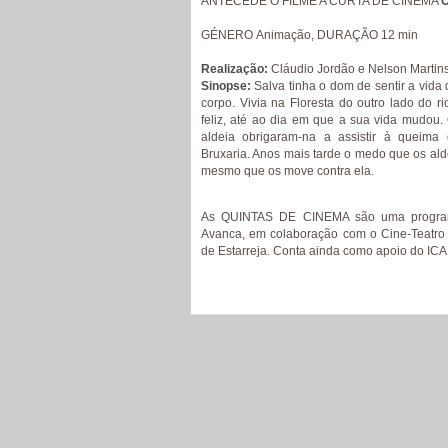
ANTECEDE O FILME A CURTA DE CINEMA
GÉNERO Animação, DURAÇÃO 12 min
Realização:
Cláudio Jordão e Nelson Martin
Sinopse:
Salva tinha o dom de sentir a vida 
corpo. Vivia na Floresta do outro lado do 
feliz, até ao dia em que a sua vida mudou
aldeia obrigaram-na a assistir à queim
Bruxaria. Anos mais tarde o medo que os al
mesmo que os move contra ela.
As QUINTAS DE CINEMA são uma progra
Avanca, em colaboração com o Cine-Teatro 
de Estarreja. Conta ainda como apoio do ICA 