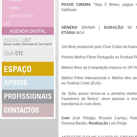
PASSE CINEMA
"Veja 5 filmes, pague
habituais
GÉNERO
DRAMA |
DURAÇÃO
95 
ETÁRIA
M/14
Um filme produzido pelo Cine Clube de Avan
Prémio Melhor Filme Português no Festiva
Melhor filme da Competição Avanca no 29º
Melhor Filme Internacional e Melhor Ator se
no Festival Cobb (EUA).
Se Sofia quiser tornar-se a primeira mulh
Fazedores de Ídolos", deve planear a mo
transformá-lo num ídolo
Com
José Fidalgo, Ricardo Carriço, Rafa
Oceana Basílio,
Realização
Luís Diogo