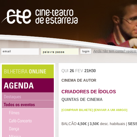
Ainda não tem conta? registe
login
QUI
26
FEV
21H30
CINEMA DE AUTOR
CRIADORES DE ÍDOLOS
QUINTAS DE CINEMA
[COMPRAR BILHETE]
[ENVIAR A UM AMIGO]
BALCÃO
4,50€ | 3,50€
desc. habituais |
SES