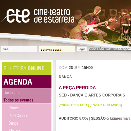
Ainda não tem conta? registe
login
DOM
26
JUL
15H00
DANÇA
A PEÇA PERDIDA
SED - DANÇA E ARTES CORPORAIS
[COMPRAR BILHETE]
[ENVIAR A UM AMIGO]
AUDITÓRIO
8,00€ |
SESSÃO
c/ lugares mar