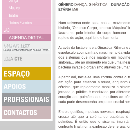
GÉNERO
DANÇA, GINÁSTICA
|
DURAÇÃ
ETÁRIA
M/6
Num universo onde cada batida, movimento
história, “O nosso Corpo, a nossa Máquina” 
fascinante pelo interior do corpo humano 
repleto de ação, equilíbrio e harmonia.
Através da fusão entre a Ginástica Rítmica 
espetáculo acompanha o nascimento da vida 
dos sistemas que nos mantêm em movimen
sintonia… até ao momento em que uma ines
bactéria invade o organismo através de uma f
A partir daí, inicia-se uma corrida contra o
em ação para estancar a ferida, enquanto 
cérebro, que rapidamente mobiliza o sistema
jornada, o público é conduzido por diferen
coração aos pulmões, dos intestinos ao c
cada parte desempenha um papel crucial nesta
Entre digestões, impulsos nervosos, respira
cresce até que a colónia de bactérias é 
pulmões. É então que o sistema imunitá
confronto final, numa explosão de energia, f