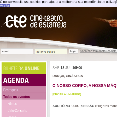
O nosso website usa cookies para ajudar a melhorar a sua experiência de utilização.
Aceitar
Ainda não tem conta? registe
login
SÁB
18
JUL
16H00
DANÇA, GINÁSTICA
O NOSSO CORPO, A NOSSA MÁQ
[ENVIAR A UM AMIGO]
AUDITÓRIO
8,00€ |
SESSÃO
c/ lugares mar