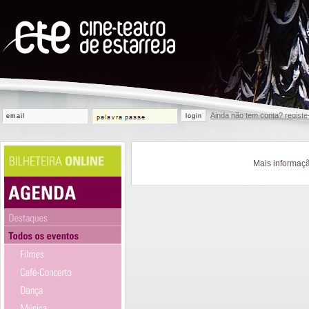
Ainda não tem conta? registe
login
Mais informaçã