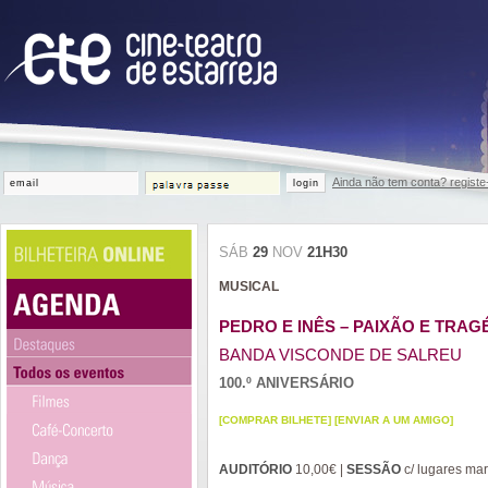
Ainda não tem conta? registe
login
SÁB
29
NOV
21H30
MUSICAL
PEDRO E INÊS – PAIXÃO E TRAG
BANDA VISCONDE DE SALREU
100.º ANIVERSÁRIO
[COMPRAR BILHETE]
[ENVIAR A UM AMIGO]
AUDITÓRIO
10,00€ |
SESSÃO
c/ lugares ma